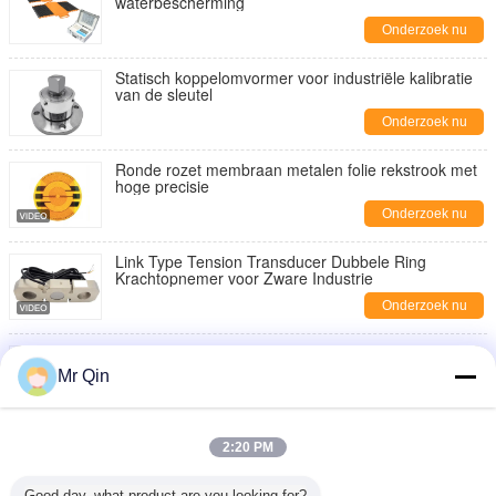
waterbescherming
Onderzoek nu
Statisch koppelomvormer voor industriële kalibratie
van de sleutel
Onderzoek nu
Ronde rozet membraan metalen folie rekstrook met
hoge precisie
Onderzoek nu
Link Type Tension Transducer Dubbele Ring
Krachtopnemer voor Zware Industrie
Onderzoek nu
Micro High Precision Load Cell Capaciteit 0,2 tot 20
kg
Mr Qin
Onderzoek nu
Max Capacity 20.000kg Portable Axle Scale Portable
2:20 PM
Weighing for Various Applications
Onderzoek nu
Good day, what product are you looking for?