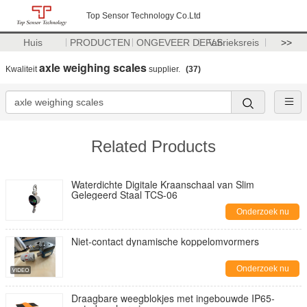
Top Sensor Technology Co.Ltd
Huis
PRODUCTEN
ONGEVEER DE V.S.
Fabrieksreis
>>
axle weighing scales
Kwaliteit
supplier.
(37)
Related Products
Waterdichte Digitale Kraanschaal van Slim
Gelegeerd Staal TCS-06
Onderzoek nu
Niet-contact dynamische koppelomvormers
Onderzoek nu
Draagbare weegblokjes met ingebouwde IP65-