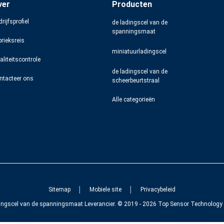
ver
Producten
rijfsprofiel
de ladingscel van de
spanningsmaat
brieksreis
miniatuurladingscel
aliteitscontrole
de ladingscel van de
ntacteer ons
scheerbeurtstraal
Alle categorieën
Sitemap
│
Mobiele site
│
Privacybeleid
dingscel van de spanningsmaat Leverancier. © 2019 - 2026 Top Sensor Technology C