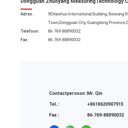
Dongguan Zhuoyang MeasuringTechnology Co
Adres :
9F,Haishuo International Building, Beiwang
Town,Dongguan City, Guangdong Province,C
Telefoon :
86-769-88890032
Fax :
86-769-88890032
Contactpersoon :
Mr. Qin
Tel. :
+8618620907915
Fax :
86-769-88890032