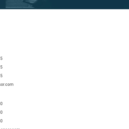
15
15
15
sor.com
50
50
50