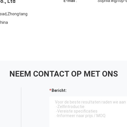
., Ltd
E-mail :
Sophia.w@top-
 Road,Zhongtang
hina
NEEM CONTACT OP MET ONS
Bericht: