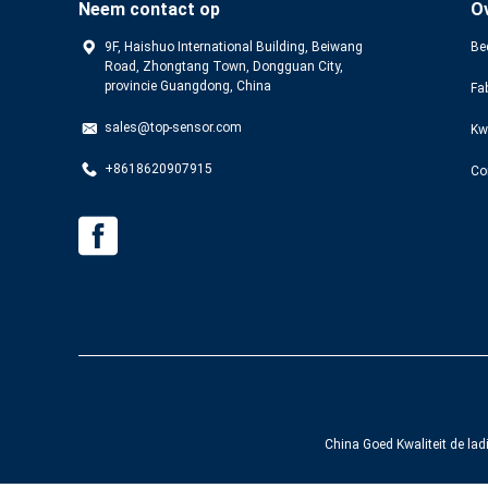
Neem contact op
O
9F, Haishuo International Building, Beiwang
Bed
Road, Zhongtang Town, Dongguan City,
provincie Guangdong, China
Fa
sales@top-sensor.com
Kw
+8618620907915
Co
China Goed Kwaliteit de la