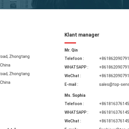
Klant manager
Mr. Qin
 Road, Zhongtang
Telefoon :
+86186209079
 China
WHATSAPP :
+86186209079
 Road, Zhongtang
WeChat :
+86186209079
 China
E-mail :
sales@top-sen
Ms. Sophia
Telefoon :
+86181637614
WHATSAPP :
+86181637614
WeChat :
+86181637614