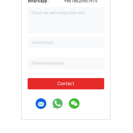
Whatsapp :
+8618620907915
Contact