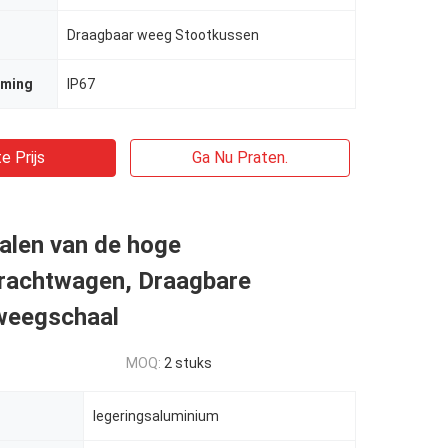
Draagbaar weeg Stootkussen
rming
IP67
e Prijs
Ga Nu Praten.
alen van de hoge
vrachtwagen, Draagbare
weegschaal
MOQ:
2 stuks
legeringsaluminium