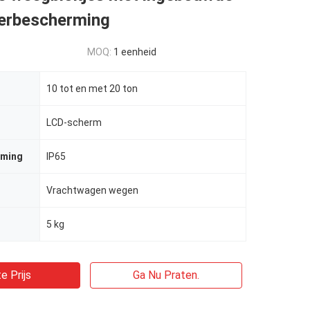
erbescherming
MOQ:
1 eenheid
10 tot en met 20 ton
LCD-scherm
rming
IP65
Vrachtwagen wegen
5 kg
e Prijs
Ga Nu Praten.