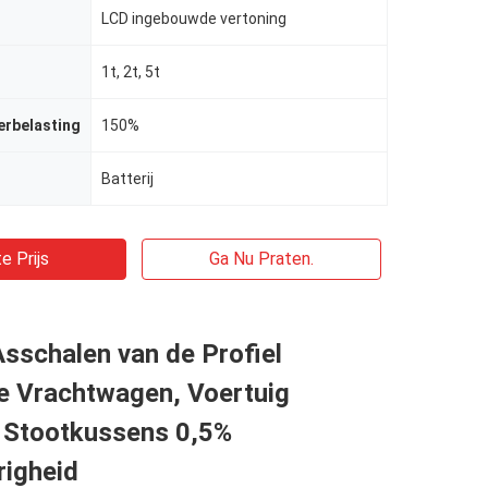
LCD ingebouwde vertoning
1t, 2t, 5t
erbelasting
150%
Batterij
e Prijs
Ga Nu Praten.
sschalen van de Profiel
e Vrachtwagen, Voertuig
Stootkussens 0,5%
igheid