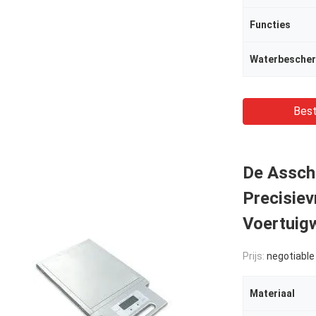
Functies
Waterbesche
Best
De Assch
Precisie
Voertuig
Prijs:
negotiable
Materiaal