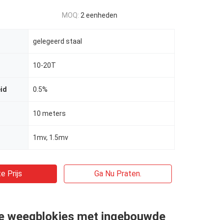
MOQ:
2 eenheden
gelegeerd staal
10-20T
id
0.5%
10 meters
1mv, 1.5mv
e Prijs
Ga Nu Praten.
e weegblokjes met ingebouwde