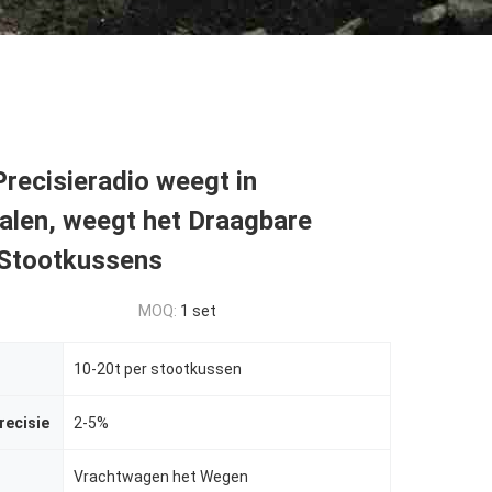
recisieradio weegt in
alen, weegt het Draagbare
 Stootkussens
MOQ:
1 set
10-20t per stootkussen
recisie
2-5%
Vrachtwagen het Wegen