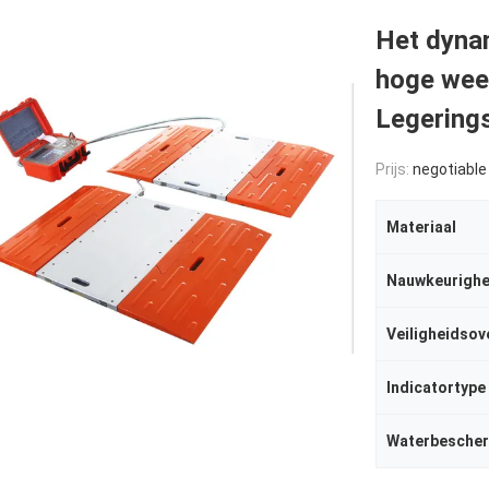
Het dyna
hoge wee
Legering
Prijs:
negotiable
Materiaal
Nauwkeurighe
Veiligheidsov
Indicatortype
Waterbesche