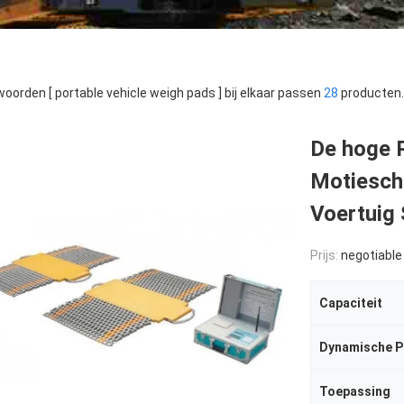
oorden [ portable vehicle weigh pads ] bij elkaar passen
28
producten.
De hoge P
Motiesch
Voertuig
Prijs:
negotiable
Capaciteit
Dynamische P
Toepassing