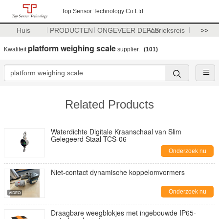
Top Sensor Technology Co.Ltd
Huis
PRODUCTEN
ONGEVEER DE V.S.
Fabrieksreis
>>
platform weighing scale
Kwaliteit
supplier.
(101)
Related Products
Waterdichte Digitale Kraanschaal van Slim
Gelegeerd Staal TCS-06
Onderzoek nu
Niet-contact dynamische koppelomvormers
Onderzoek nu
Draagbare weegblokjes met ingebouwde IP65-