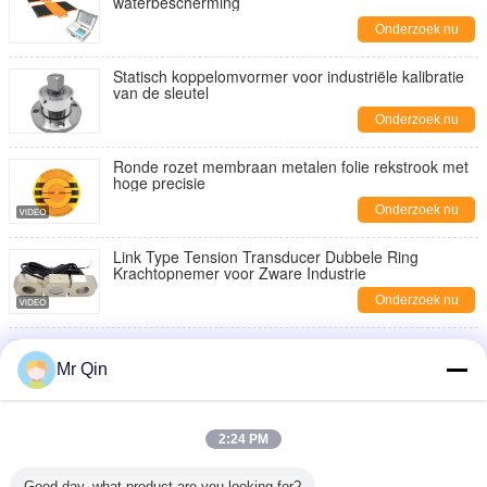
waterbescherming
Onderzoek nu
Statisch koppelomvormer voor industriële kalibratie
van de sleutel
Onderzoek nu
Ronde rozet membraan metalen folie rekstrook met
hoge precisie
Onderzoek nu
Link Type Tension Transducer Dubbele Ring
Krachtopnemer voor Zware Industrie
Onderzoek nu
Micro High Precision Load Cell Capaciteit 0,2 tot 20
kg
Mr Qin
Onderzoek nu
Max Capacity 20.000kg Portable Axle Scale Portable
2:24 PM
Weighing for Various Applications
Onderzoek nu
Good day, what product are you looking for?