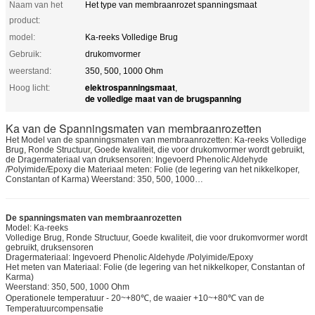
Naam van het
Het type van membraanrozet spanningsmaat
product:
model:
Ka-reeks Volledige Brug
Gebruik:
drukomvormer
weerstand:
350, 500, 1000 Ohm
elektrospanningsmaat
Hoog licht:
,
de volledige maat van de brugspanning
Ka van de Spanningsmaten van membraanrozetten
Het Model van de spanningsmaten van membraanrozetten: Ka-reeks Volledige
Brug, Ronde Structuur, Goede kwaliteit, die voor drukomvormer wordt gebruikt,
de Dragermateriaal van druksensoren: Ingevoerd Phenolic Aldehyde
/Polyimide/Epoxy die Materiaal meten: Folie (de legering van het nikkelkoper,
Constantan of Karma) Weerstand: 350, 500, 1000…
De spanningsmaten van membraanrozetten
Model: Ka-reeks
Volledige Brug, Ronde Structuur, Goede kwaliteit, die voor drukomvormer wordt
gebruikt, druksensoren
Dragermateriaal: Ingevoerd Phenolic Aldehyde /Polyimide/Epoxy
Het meten van Materiaal: Folie (de legering van het nikkelkoper, Constantan of
Karma)
Weerstand: 350, 500, 1000 Ohm
Operationele temperatuur - 20~+80℃, de waaier +10~+80℃ van de
Temperatuurcompensatie