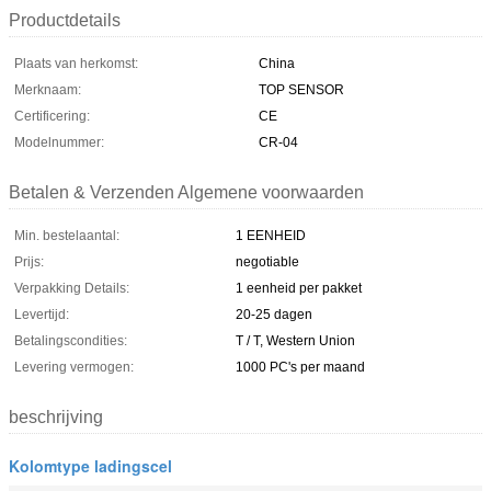
Productdetails
Plaats van herkomst:
China
Merknaam:
TOP SENSOR
Certificering:
CE
Modelnummer:
CR-04
Betalen & Verzenden Algemene voorwaarden
Min. bestelaantal:
1 EENHEID
Prijs:
negotiable
Verpakking Details:
1 eenheid per pakket
Levertijd:
20-25 dagen
Betalingscondities:
T / T, Western Union
Levering vermogen:
1000 PC's per maand
beschrijving
Kolomtype ladingscel