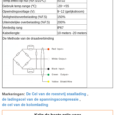
Temp.effect op nul (%F.S/10℃):
±0.02
Gebruik temp.range (℃):
-20~+55
Opwindingsvoltage (V):
9~12 (gelijkstroom)
Veiligheidsoverbelasting (%F.S)
150%
Uiteindelijke overbelasting (%F.S)
200%
Verdedig rang
IP67
Kabellengte:
10 meters -20 meters
De Methode van de draadverbinding
De Cel van de roestvrij staallading
Markeringen:
,
de ladingscel van de spanningscompressie
,
de cel van de kolomlading