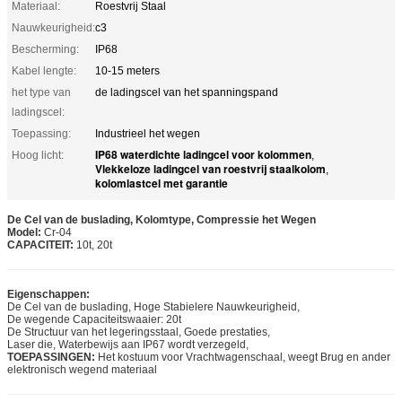
Materiaal:
Roestvrij Staal
Nauwkeurigheid:
c3
Bescherming:
IP68
Kabel lengte:
10-15 meters
het type van
de ladingscel van het spanningspand
ladingscel:
Toepassing:
Industrieel het wegen
IP68 waterdichte ladingcel voor kolommen
Hoog licht:
,
Vlekkeloze ladingcel van roestvrij staalkolom
,
kolomlastcel met garantie
De Cel van de buslading, Kolomtype, Compressie het Wegen
Model:
Cr-04
CAPACITEIT:
10t, 20t
Eigenschappen:
De Cel van de buslading, Hoge Stabielere Nauwkeurigheid,
De wegende Capaciteitswaaier: 20t
De Structuur van het legeringsstaal, Goede prestaties,
Laser die, Waterbewijs aan IP67 wordt verzegeld,
TOEPASSINGEN:
Het kostuum voor Vrachtwagenschaal, weegt Brug en ander
elektronisch wegend materiaal