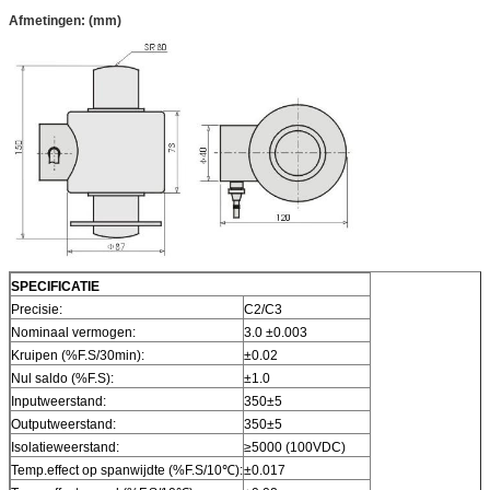
Afmetingen: (mm)
SPECIFICATIE
Precisie:
C2/C3
Nominaal vermogen:
3.0 ±0.003
Kruipen (%F.S/30min):
±0.02
Nul saldo (%F.S):
±1.0
Inputweerstand:
350±5
Outputweerstand:
350±5
Isolatieweerstand:
≥5000 (100VDC)
Temp.effect op spanwijdte (%F.S/10℃):
±0.017