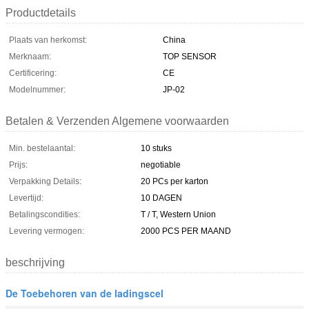
Productdetails
Plaats van herkomst:
China
Merknaam:
TOP SENSOR
Certificering:
CE
Modelnummer:
JP-02
Betalen & Verzenden Algemene voorwaarden
Min. bestelaantal:
10 stuks
Prijs:
negotiable
Verpakking Details:
20 PCs per karton
Levertijd:
10 DAGEN
Betalingscondities:
T / T, Western Union
Levering vermogen:
2000 PCS PER MAAND
beschrijving
De Toebehoren van de ladingscel