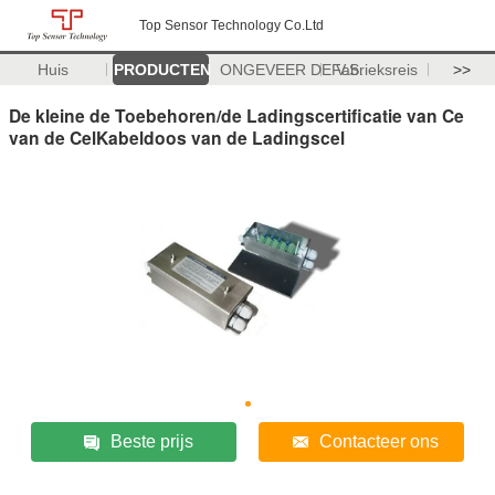
Top Sensor Technology Co.Ltd
Huis
PRODUCTEN
ONGEVEER DE V.S.
Fabrieksreis
>>
De kleine de Toebehoren/de Ladingscertificatie van Ce
van de CelKabeldoos van de Ladingscel
Beste prijs
Contacteer ons