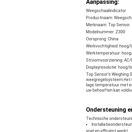
Aanpassing:
Weegschaalindicator
Productnaam: Weegscha
Merknaam: Top Sensor
Modelnummer: Z300
Oorsprong: China
Werkvochtigheid: hoog/
Werktemperatuur: hoog
Stroomvoorziening: AC
Displayresolutie: hoog/l
Top Sensor's Weighing S
weegregelsysteem.Het i
lage temperatuur met e
uw behoeften kan voldo
Ondersteuning en
Technische ondersteuni
Installatieondersteu
snel en efficiënt werkt.