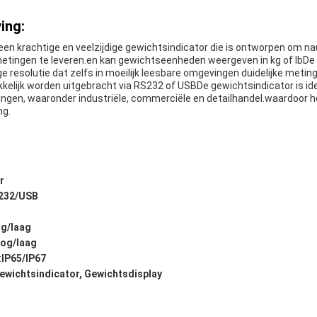
ing:
een krachtige en veelzijdige gewichtsindicator die is ontworpen om n
ingen te leveren.en kan gewichtseenheden weergeven in kg of lbDe in
 resolutie dat zelfs in moeilijk leesbare omgevingen duidelijke metin
lijk worden uitgebracht via RS232 of USBDe gewichtsindicator is ide
gen, waaronder industriële, commerciële en detailhandel.waardoor he
ng.
r
232/USB
g/laag
og/laag
:
IP65/IP67
ewichtsindicator, Gewichtsdisplay