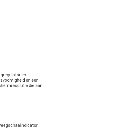
egregulator en
svochtigheid en een
hermresolutie die aan
 weegschaalindicator