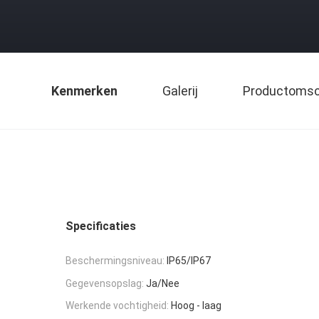
Kenmerken
Galerij
Productomsch
Specificaties
Beschermingsniveau:
IP65/IP67
Gegevensopslag:
Ja/Nee
Werkende vochtigheid:
Hoog - laag