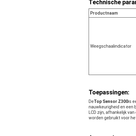
Technische para
Productnaam
Weegschaalindicator
Toepassingen:
De
Top Sensor Z300
is 
nauwkeurigheid en een 
LCD zijn, afhankelijk va
worden gebruikt voor h