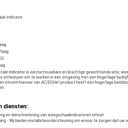
al-indicator
laag
/laag
/DC
aag
cale Indicator is een betrouwbare en krachtige gewichtsindicator, we
s ontworpen om te werken in een omgeving met een hoge/lage bedrijf
en stroomtoevoer van AC/DCHet product heeft een hoge/lage beeldsc
en.
 diensten:
ng en dienstverlening van weegschaalindicatoren omvat:
ning - Wij bieden installatieondersteuning om ervoor te zorgen dat uw