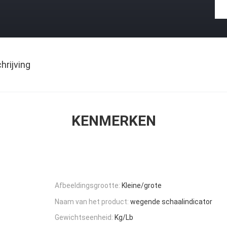
rijving
KENMERKEN
Afbeeldingsgrootte:
Kleine/grote
Naam van het product:
wegende schaalindicator
Gewichtseenheid:
Kg/Lb