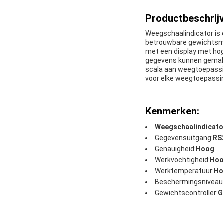
Productbeschrijv
Weegschaalindicator is 
betrouwbare gewichtsmet
met een display met hoge
gegevens kunnen gemakke
scala aan weegtoepassin
voor elke weegtoepassi
Kenmerken:
Weegschaalindicato
Gegevensuitgang:
RS
Genauigheid:
Hoog
Werkvochtigheid:
Hoo
Werktemperatuur:
Ho
Beschermingsniveau
Gewichtscontroller:
G