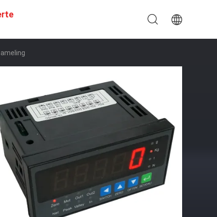
erte
zameling