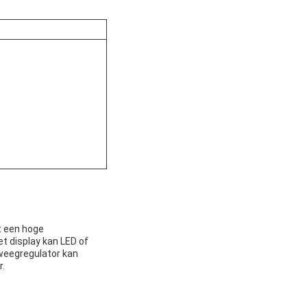
t een hoge
 display kan LED of
 weegregulator kan
r.