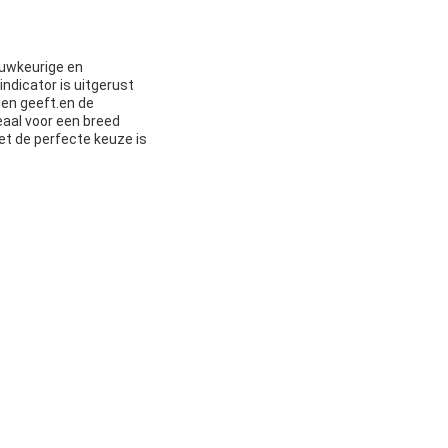
auwkeurige en
dicator is uitgerust
gen geeft.en de
aal voor een breed
t de perfecte keuze is