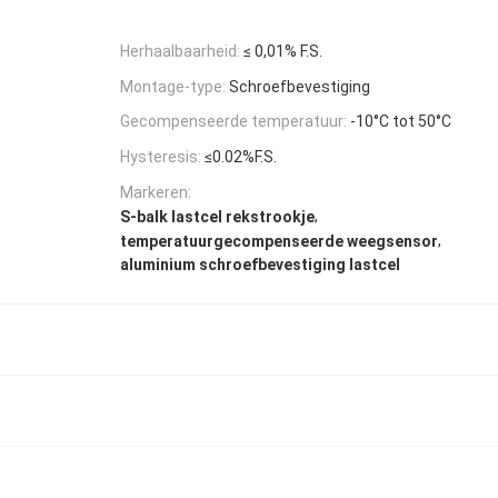
Herhaalbaarheid:
≤ 0,01% F.S.
Montage-type:
Schroefbevestiging
Gecompenseerde temperatuur:
-10°C tot 50°C
Hysteresis:
≤0.02%F.S.
Markeren:
,
S-balk lastcel rekstrookje
,
temperatuurgecompenseerde weegsensor
aluminium schroefbevestiging lastcel