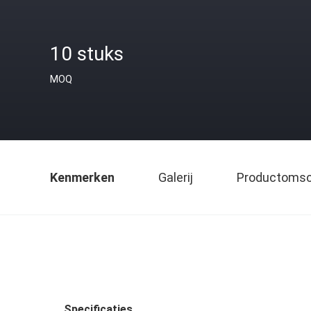
10 stuks
MOQ
Kenmerken
Galerij
Productomsch
Specificaties