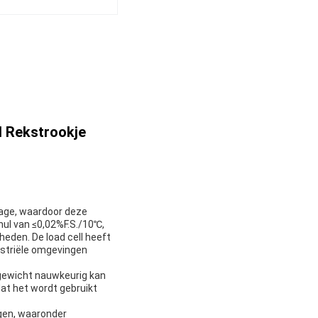
 Rekstrookje
age, waardoor deze
nul van ≤0,02%F.S./10℃,
heden. De load cell heeft
ustriële omgevingen
 gewicht nauwkeurig kan
at het wordt gebruikt
ngen, waaronder