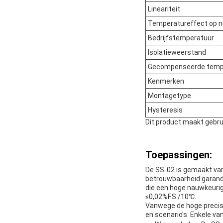
Lineariteit
Temperatureffect op n
Bedrijfstemperatuur
Isolatieweerstand
Gecompenseerde temp
Kenmerken
Montagetype
Hysteresis
Dit product maakt gebrui
Toepassingen:
De SS-02 is gemaakt va
betrouwbaarheid garandee
die een hoge nauwkeurig
≤0,02%F.S./10℃.
Vanwege de hoge precisi
en scenario's. Enkele va