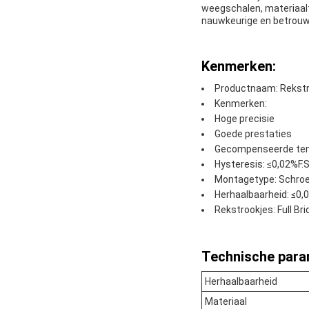
weegschalen, materiaal
nauwkeurige en betrouw
Kenmerken:
Productnaam: Rekstro
Kenmerken:
Hoge precisie
Goede prestaties
Gecompenseerde tem
Hysteresis: ≤0,02%F.S
Montagetype: Schro
Herhaalbaarheid: ≤0,0
Rekstrookjes: Full Br
Technische para
Herhaalbaarheid
Materiaal