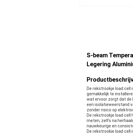
S-beam Tempera
Legering Alumi
Productbeschrijv
De rekstrookje load ce
gemakkelijk te installer
wat ervoor zorgt dat de 
een isolatieweerstand v
zonder risico op elektris
De rekstrookje load cell
meten, zelfs na herhaal
nauwkeurige en consiste
De rekstrookje load cell