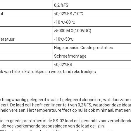
0,2 %FS
ul
≤0,02%F.S./10℃
-10 ℃-60 ℃
≥5000 M Ω(100VDC)
eratuur
-10℃-50℃
Hoge precisie Goede prestaties
Schroefmontage
≤0,02%F.S.
k van folie rekstrookjes en weerstand rekstrookjes.
n hoogwaardig gelegeerd staal of gelegeerd aluminium, wat duurzaam
rt. De load cell heeft een lineariteit van 0,2%FS, waardoor deze idea
heid vereisen. Het temperatuureffect op nul is ook minimaal, met ee
e en goede prestaties is de SS-02 load cell geschikt voor verschille
n de veelvoorkomende toepassingen van de load cell zijn: