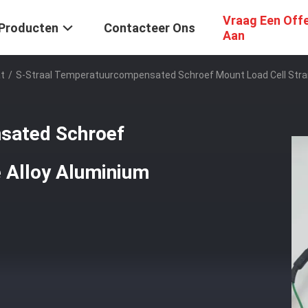
Vraag Een Off
Producten
Contacteer Ons
Aan
t
/
S-Straal Temperatuurcompensated Schroef Mount Load Cell Strai
sated Schroef
e Alloy Aluminium