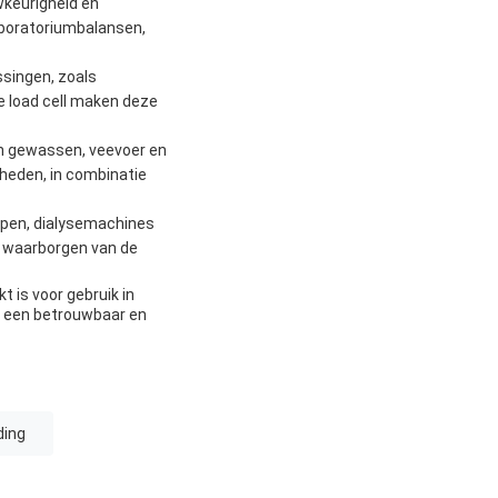
wkeurigheid en
aboratoriumbalansen,
ssingen, zoals
e load cell maken deze
an gewassen, veevoer en
heden, in combinatie
mpen, dialysemachines
et waarborgen van de
 is voor gebruik in
r een betrouwbaar en
ding