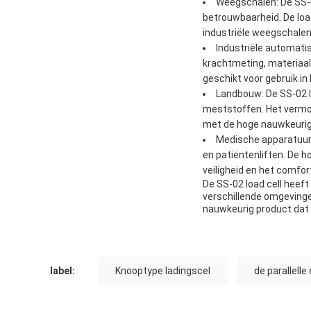
Weegschalen: De SS-0
betrouwbaarheid. De loa
industriële weegschale
Industriële automatis
krachtmeting, materiaal
geschikt voor gebruik in 
Landbouw: De SS-02 l
meststoffen. Het vermog
met de hoge nauwkeurigh
Medische apparatuur:
en patiëntenliften. De h
veiligheid en het comfor
De SS-02 load cell heeft
verschillende omgevinge
nauwkeurig product dat 
label:
Knooptype ladingscel
de parallelle