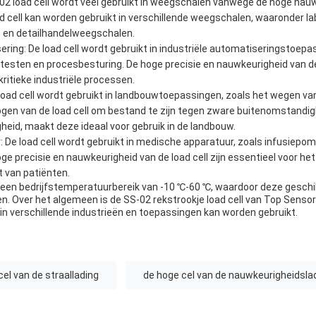
2 load cell wordt veel gebruikt in weegschalen vanwege de hoge nau
d cell kan worden gebruikt in verschillende weegschalen, waaronder l
n en detailhandelweegschalen.
ering: De load cell wordt gebruikt in industriële automatiseringstoepa
testen en procesbesturing. De hoge precisie en nauwkeurigheid van d
kritieke industriële processen.
oad cell wordt gebruikt in landbouwtoepassingen, zoals het wegen v
en van de load cell om bestand te zijn tegen zware buitenomstandig
eid, maakt deze ideaal voor gebruik in de landbouw.
 De load cell wordt gebruikt in medische apparatuur, zoals infusiepo
oge precisie en nauwkeurigheid van de load cell zijn essentieel voor h
t van patiënten.
 een bedrijfstemperatuurbereik van -10 ℃-60 ℃, waardoor deze geschikt
n. Over het algemeen is de SS-02 rekstrookje load cell van Top Senso
in verschillende industrieën en toepassingen kan worden gebruikt.
 cel van de straallading
de hoge cel van de nauwkeurigheidsla