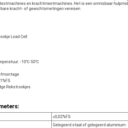
testmachines en krachtmeetmachines. Het is een onmisbaar hulpmidde
bare kracht- of gewichtsmetingen vereisen.
okje Load Cell
peratuur: -10℃-50℃
.
efmontage
1%F.S.
idge Rekstrookjes
meters:
≤0,02%F.S.
Gelegeerd staal of gelegeerd aluminium