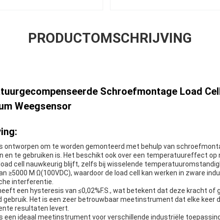
PRODUCTOMSCHRIJVING
tuurgecompenseerde Schroefmontage Load Cell
nium Weegsensor
ing:
ll is ontworpen om te worden gemonteerd met behulp van schroefmont
en en te gebruiken is. Het beschikt ook over een temperatuureffect op 
load cell nauwkeurig blijft, zelfs bij wisselende temperatuuromstandig
an ≥5000 M Ω(100VDC), waardoor de load cell kan werken in zware ind
che interferentie.
 heeft een hysteresis van ≤0,02%F.S., wat betekent dat deze kracht of
d gebruik. Het is een zeer betrouwbaar meetinstrument dat elke keer d
nte resultaten levert.
 is een ideaal meetinstrument voor verschillende industriële toepassi