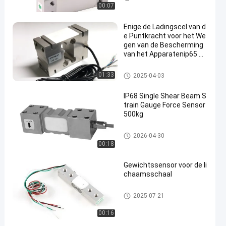
g
00:07
Enige de Ladingscel van d
e Puntkracht voor het We
gen van de Bescherming
van het Apparatenip65 W
ater
De enige Cel van de Puntladin
01:33
2025-04-03
g
IP68 Single Shear Beam S
train Gauge Force Sensor
500kg
de ladingscel van de spanning
2026-04-30
smaat
00:18
Gewichtssensor voor de li
chaamsschaal
miniatuurladingscel
2025-07-21
00:16