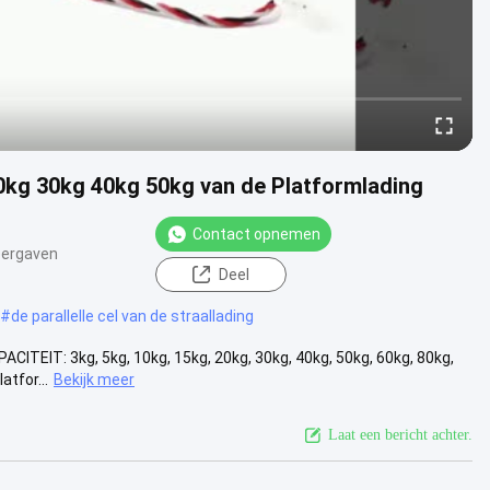
20kg 30kg 40kg 50kg van de Platformlading
Contact opnemen
eergaven
Deel
#
de parallelle cel van de straallading
PACITEIT: 3kg, 5kg, 10kg, 15kg, 20kg, 30kg, 40kg, 50kg, 60kg, 80kg,
tfor...
Bekijk meer
Laat een bericht achter.